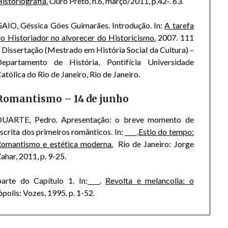
istoriografia.
Ouro Preto, n.6, março/2011, p.42-. 63.
AIO, Géssica Góes Guimarães. Introdução. In:
A tarefa
o Historiador no alvorecer do Historicismo.
2007. 111
. Dissertação (Mestrado em História Social da Cultura) –
Departamento de História, Pontifícia Universidade
atólica do Rio de Janeiro, Rio de Janeiro.
Romantismo – 14 de junho
DUARTE, Pedro. Apresentação: o breve momento de
scrita dos primeiros românticos. In: ____.
Estio do tempo:
omantismo e estética moderna.
Rio de Janeiro: Jorge
ahar, 2011, p. 9-25.
rte do Capítulo 1. In:____.
Revolta e melancolia: o
polis: Vozes, 1995. p. 1-52.