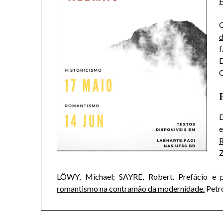
H
G
d
f
C
e
R
Z
LÖWY, Michael; SAYRE, Robert. Prefácio e pa
romantismo na contramão da modernidade.
Petró