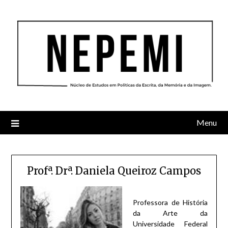
Skip
to
content
Menu
Profª. Drª. Daniela Queiroz Campos
Professora de História
da Arte da
Universidade Federal