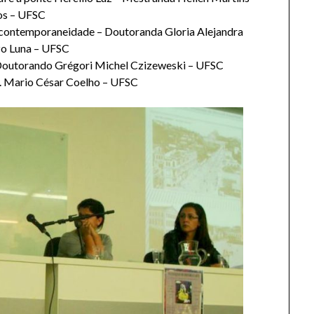
os – UFSC
 contemporaneidade – Doutoranda Gloria Alejandra
zo Luna – UFSC
– Doutorando Grégori Michel Czizeweski – UFSC
r. Mario César Coelho – UFSC