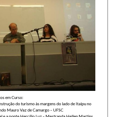
tos em Curso:
nstrução do turismo às margens do lado de Itaipu no
rando Mauro Vaz de Camargo – UFSC
al e a ponte Hercílio Luz – Mestranda Hellen Martins