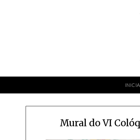
Skip
to
content
INICI
Mural do VI Colóq