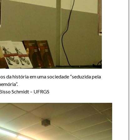
os da história em uma sociedade “seduzida pela
emória”.
o Bisso Schmidt – UFRGS