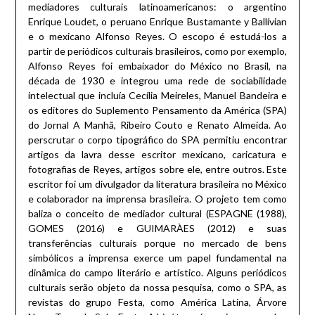
mediadores culturais latinoamericanos: o argentino
Enrique Loudet, o peruano Enrique Bustamante y Ballívian
e o mexicano Alfonso Reyes. O escopo é estudá-los a
partir de periódicos culturais brasileiros, como por exemplo,
Alfonso Reyes foi embaixador do México no Brasil, na
década de 1930 e integrou uma rede de sociabilidade
intelectual que incluía Cecília Meireles, Manuel Bandeira e
os editores do Suplemento Pensamento da América (SPA)
do Jornal A Manhã, Ribeiro Couto e Renato Almeida. Ao
perscrutar o corpo tipográfico do SPA permitiu encontrar
artigos da lavra desse escritor mexicano, caricatura e
fotografias de Reyes, artigos sobre ele, entre outros. Este
escritor foi um divulgador da literatura brasileira no México
e colaborador na imprensa brasileira. O projeto tem como
baliza o conceito de mediador cultural (ESPAGNE (1988),
GOMES (2016) e GUIMARÀES (2012) e suas
transferências culturais porque no mercado de bens
simbólicos a imprensa exerce um papel fundamental na
dinâmica do campo literário e artístico. Alguns periódicos
culturais serão objeto da nossa pesquisa, como o SPA, as
revistas do grupo Festa, como América Latina, Árvore