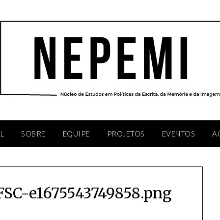
AL
SOBRE
EQUIPE
PROJETOS
EVENTOS
A
SC-e1675543749858.png