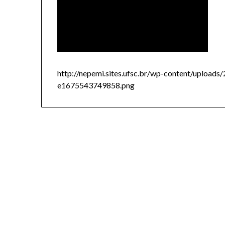
http://nepemi.sites.ufsc.br/wp-content/uplo
e1675543749858.png