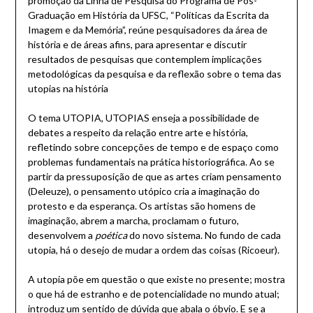
promoção da Linha de Pesquisa do Programa de Pós-
Graduação em História da UFSC, “Políticas da Escrita da
Imagem e da Memória”, reúne pesquisadores da área de
história e de áreas afins, para apresentar e discutir
resultados de pesquisas que contemplem implicações
metodológicas da pesquisa e da reflexão sobre o tema das
utopias na história
O tema UTOPIA, UTOPIAS enseja a possibilidade de
debates a respeito da relação entre arte e história,
refletindo sobre concepções de tempo e de espaço como
problemas fundamentais na prática historiográfica. Ao se
partir da pressuposição de que as artes criam pensamento
(Deleuze), o pensamento utópico cria a imaginação do
protesto e da esperança. Os artistas são homens de
imaginação, abrem a marcha, proclamam o futuro,
desenvolvem a
poética
do novo sistema. No fundo de cada
utopia, há o desejo de mudar a ordem das coisas (Ricoeur).
A utopia põe em questão o que existe no presente; mostra
o que há de estranho e de potencialidade no mundo atual;
introduz um sentido de dúvida que abala o óbvio. E se a