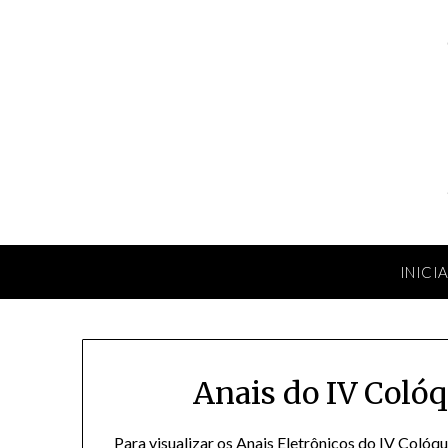
Skip
to
content
INICI
Anais do IV Colóq
Para visualizar os Anais Eletrônicos do IV Colóqu