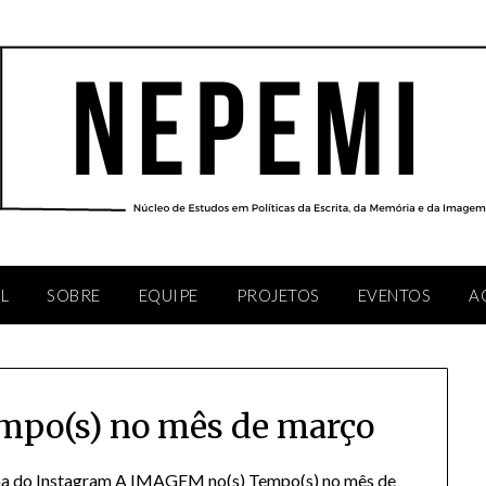
AL
SOBRE
EQUIPE
PROJETOS
EVENTOS
A
po(s) no mês de março
na do Instagram A IMAGEM no(s) Tempo(s) no mês de