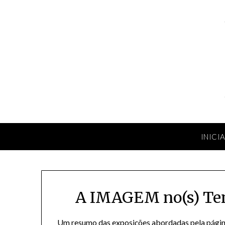
Skip
to
content
INICI
A IMAGEM no(s) Tem
Um resumo das exposições abordadas pela pági