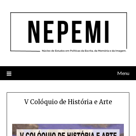
Skip
to
content
Menu
V Colóquio de História e Arte